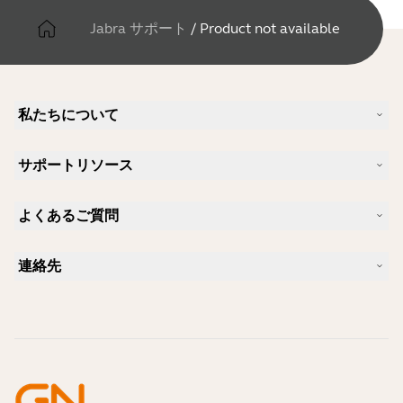
Jabra サポート
/
Product not available
私たちについて
Jabra について
サポートリソース
キャリア
サステナビリティ
製品サポート
ニュースとプレスリリース
よくあるご質問
ユーザーマニュアル
Jabra Blog
Bluetoothペアリング・ガイド
Skype に適したヘッドセットは？
ケーススタディ
互換性ガイド
連絡先
iPhone に適したヘッドセットは？
ハウツービデオ
Bluetoothヘッドセットは安全ですか?
Jabra の営業に連絡
アクセサリー
オンライン注文の詳細
製品を特定する
製品を登録する
セルフサービス修理
再販業者になる
企業向け、製品のエンド オブ ライフ ポリシー