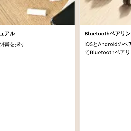
ュアル
Bluetoothペア
明書を探す
iOSとAndroi
てBluetooth