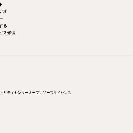
イド
デオ
ー
する
ビス修理
ュリティセンター
オープンソースライセンス