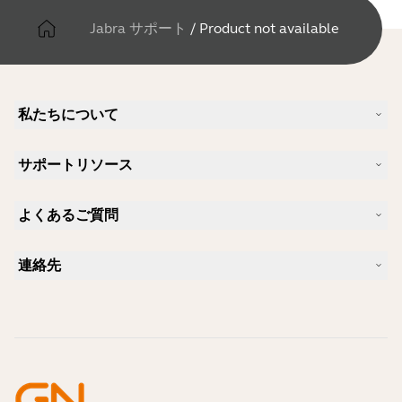
Jabra サポート
/
Product not available
私たちについて
Jabra について
サポートリソース
キャリア
サステナビリティ
製品サポート
ニュースとプレスリリース
よくあるご質問
ユーザーマニュアル
Jabra Blog
Bluetoothペアリング・ガイド
Skype に適したヘッドセットは？
ケーススタディ
互換性ガイド
連絡先
iPhone に適したヘッドセットは？
ハウツービデオ
Bluetoothヘッドセットは安全ですか?
Jabra の営業に連絡
アクセサリー
オンライン注文の詳細
製品を特定する
製品を登録する
セルフサービス修理
再販業者になる
企業向け、製品のエンド オブ ライフ ポリシー