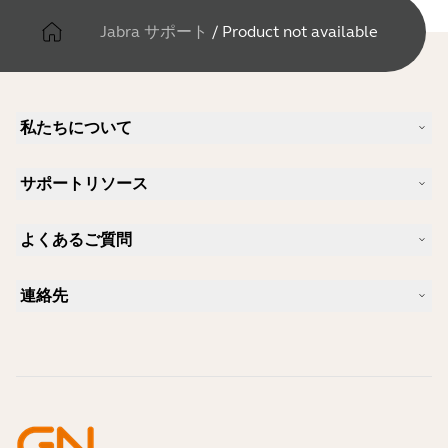
Jabra サポート
/
Product not available
私たちについて
Jabra について
サポートリソース
キャリア
サステナビリティ
製品サポート
ニュースとプレスリリース
よくあるご質問
ユーザーマニュアル
Jabra Blog
Bluetoothペアリング・ガイド
Skype に適したヘッドセットは？
ケーススタディ
互換性ガイド
連絡先
iPhone に適したヘッドセットは？
ハウツービデオ
Bluetoothヘッドセットは安全ですか?
Jabra の営業に連絡
アクセサリー
オンライン注文の詳細
製品を特定する
製品を登録する
セルフサービス修理
再販業者になる
企業向け、製品のエンド オブ ライフ ポリシー