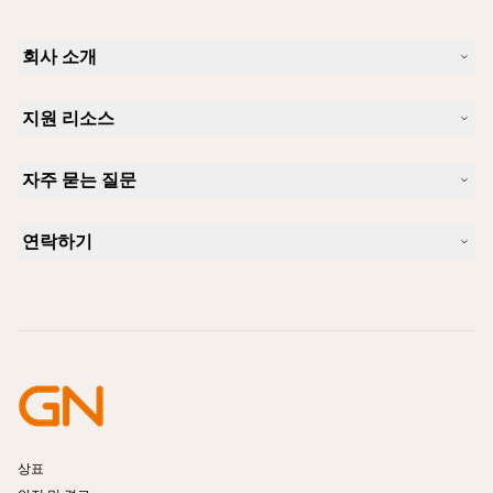
회사 소개
Jabra 소개
지원 리소스
커리어
지속가능성
제품 지원
새 소식 및 보도자료
자주 묻는 질문
사용자 설명서
알아보실 수 있습니다
블루투스 페어링 가이드
Skype에 사용하기 좋은 헤드셋은 무엇입니까?
사례 연구
호환성 가이드
연락하기
iPhone을 위한 좋은 헤드셋은 무엇이 있습니까?
사용법 동영상
블루투스 헤드셋은 안전한가요?
Jabra Sales 연락처
액세서리
온라인 주문
제품 식별
제품 등록
셀프 서비스 수리
리셀러 되기
엔터프라이즈 제품 단종 정책
개발자 프로그램
상표