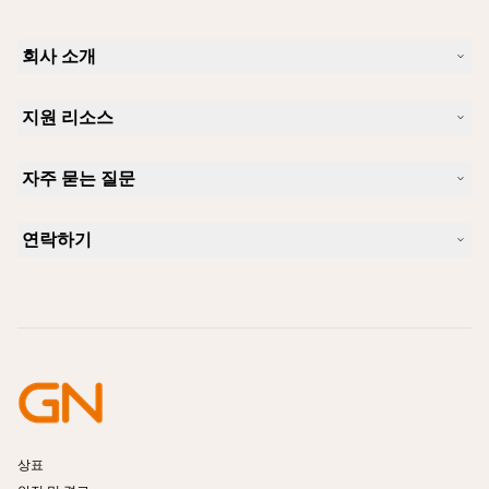
회사 소개
Jabra 소개
지원 리소스
커리어
지속가능성
제품 지원
새 소식 및 보도자료
자주 묻는 질문
사용자 설명서
알아보실 수 있습니다
블루투스 페어링 가이드
Skype에 사용하기 좋은 헤드셋은 무엇입니까?
사례 연구
호환성 가이드
연락하기
iPhone을 위한 좋은 헤드셋은 무엇이 있습니까?
사용법 동영상
블루투스 헤드셋은 안전한가요?
Jabra Sales 연락처
액세서리
온라인 주문
제품 식별
제품 등록
셀프 서비스 수리
리셀러 되기
엔터프라이즈 제품 단종 정책
개발자 프로그램
상표