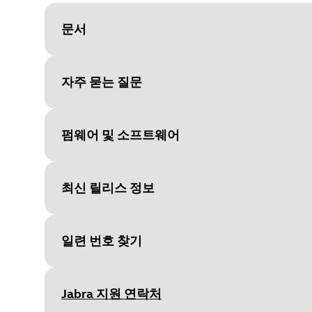
문서
자주 묻는 질문
Document
비즈 시리즈용 데이터 시트
Language
펌웨어 및 소프트웨어
Type
pdf
Size
694.3 KB
최신 릴리스 정보
File
Jabra Direct
Platform
macOS
일련 번호 찾기
Language
영어
Document
데이터 시트
Release date
2026/05/27
Language
영어
Jabra 지원 연락처
Version
8.1.14601