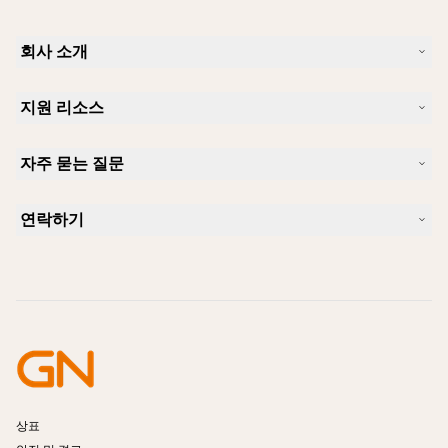
회사 소개
Jabra 소개
지원 리소스
커리어
지속가능성
제품 지원
새 소식 및 보도자료
자주 묻는 질문
사용자 설명서
알아보실 수 있습니다
블루투스 페어링 가이드
Skype에 사용하기 좋은 헤드셋은 무엇입니까?
사례 연구
호환성 가이드
연락하기
iPhone을 위한 좋은 헤드셋은 무엇이 있습니까?
사용법 동영상
블루투스 헤드셋은 안전한가요?
Jabra Sales 연락처
액세서리
온라인 주문
제품 식별
제품 등록
셀프 서비스 수리
리셀러 되기
엔터프라이즈 제품 단종 정책
개발자 프로그램
상표