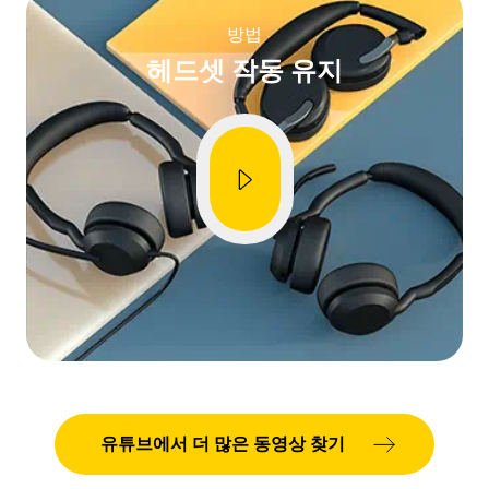
Language
영어
방법
헤드셋 작동 유지
Release date
2026/05/27
Version
8.1.14601
Showing 5 of 52
유튜브에서 더 많은 동영상 찾기