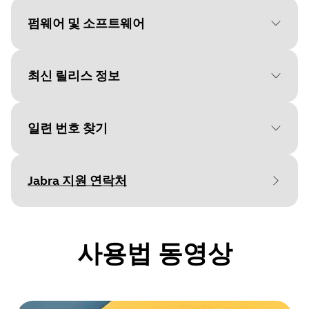
Language
펌웨어 및 소프트웨어
Type
pdf
Size
632.8 KB
최신 릴리스 정보
File
Jabra Direct
Platform
macOS
일련 번호 찾기
Language
영어
Document
빠른 시작 가이드
Release date
:
February 14, 2022
Release date
2026/05/27
Language
영어
Jabra 지원 연락처
Release version
:
1.7.0
Version
8.1.14601
Type
보증을 확인하기 전에 제품 일련번호를 찾아
pdf
Details
보세요.
First public release
Size
592.7 KB
사용법 동영상
File
Jabra Direct
Platform
Windows