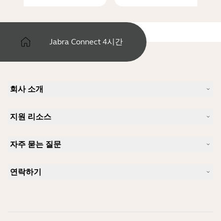
Jabra Connect 4시간
회사 소개
Jabra 소개
지원 리소스
커리어
지속가능성
제품 지원
새 소식 및 보도자료
자주 묻는 질문
사용자 설명서
알아보실 수 있습니다
블루투스 페어링 가이드
Skype에 사용하기 좋은 헤드셋은 무엇입니까?
사례 연구
호환성 가이드
연락하기
iPhone을 위한 좋은 헤드셋은 무엇이 있습니까?
사용법 동영상
블루투스 헤드셋은 안전한가요?
Jabra Sales 연락처
액세서리
온라인 주문
제품 식별
제품 등록
셀프 서비스 수리