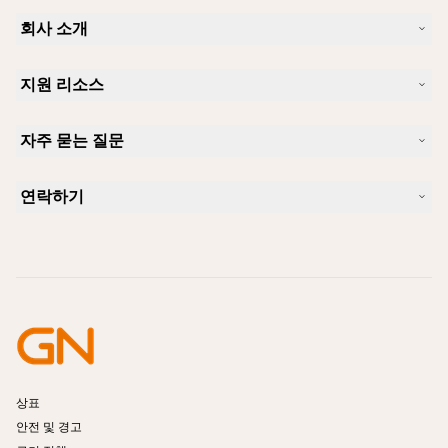
회사 소개
Jabra 소개
지원 리소스
커리어
지속가능성
제품 지원
새 소식 및 보도자료
자주 묻는 질문
사용자 설명서
알아보실 수 있습니다
블루투스 페어링 가이드
Skype에 사용하기 좋은 헤드셋은 무엇입니까?
사례 연구
호환성 가이드
연락하기
iPhone을 위한 좋은 헤드셋은 무엇이 있습니까?
사용법 동영상
블루투스 헤드셋은 안전한가요?
Jabra Sales 연락처
액세서리
온라인 주문
제품 식별
제품 등록
셀프 서비스 수리
리셀러 되기
엔터프라이즈 제품 단종 정책
개발자 프로그램
상표
안전 및 경고