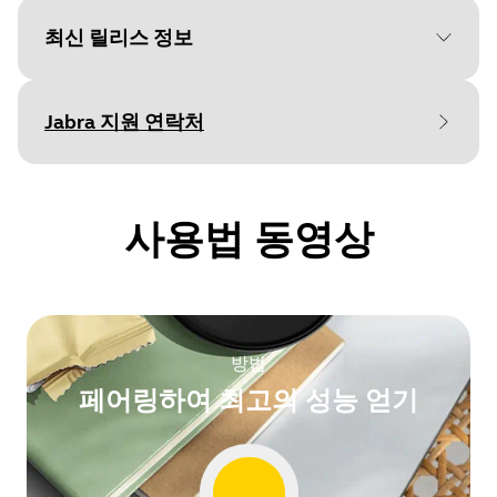
Language
최신 릴리스 정보
Type
pdf
Size
171.6 KB
Jabra 지원 연락처
Release date
:
September 28, 2022
Release version
:
1.8.2
사용법 동영상
Document
빠른 시작 가이드
Details
Language
First public release
다언어
Type
pdf
방법
Size
831.3 KB
페어링하여 최고의 성능 얻기