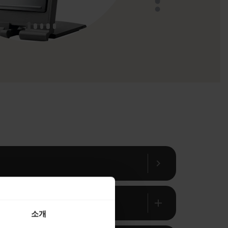
chevron_right
add
소개