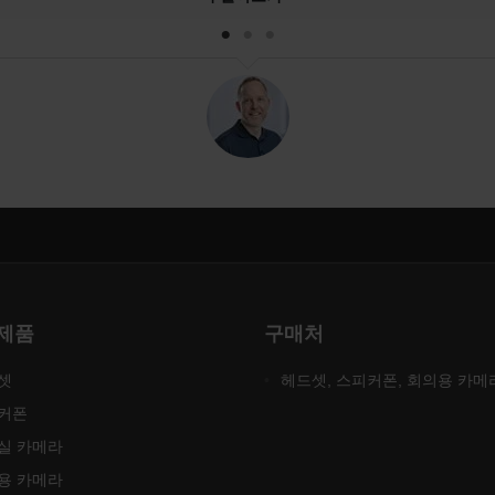
 제품
구매처
셋
헤드셋, 스피커폰, 회의용 카메
커폰
실 카메라
용 카메라