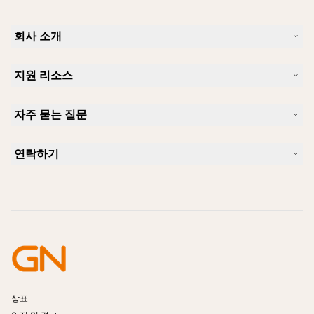
회사 소개
Jabra 소개
지원 리소스
커리어
지속가능성
제품 지원
새 소식 및 보도자료
자주 묻는 질문
사용자 설명서
알아보실 수 있습니다
블루투스 페어링 가이드
Skype에 사용하기 좋은 헤드셋은 무엇입니까?
사례 연구
호환성 가이드
연락하기
iPhone을 위한 좋은 헤드셋은 무엇이 있습니까?
사용법 동영상
블루투스 헤드셋은 안전한가요?
Jabra Sales 연락처
액세서리
온라인 주문
제품 식별
제품 등록
셀프 서비스 수리
리셀러 되기
엔터프라이즈 제품 단종 정책
개발자 프로그램
상표