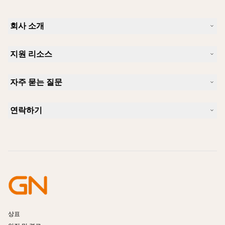
회사 소개
Jabra 소개
지원 리소스
커리어
지속가능성
제품 지원
새 소식 및 보도자료
자주 묻는 질문
사용자 설명서
알아보실 수 있습니다
블루투스 페어링 가이드
Skype에 사용하기 좋은 헤드셋은 무엇입니까?
사례 연구
호환성 가이드
연락하기
iPhone을 위한 좋은 헤드셋은 무엇이 있습니까?
사용법 동영상
블루투스 헤드셋은 안전한가요?
Jabra Sales 연락처
액세서리
온라인 주문
제품 식별
제품 등록
셀프 서비스 수리
리셀러 되기
엔터프라이즈 제품 단종 정책
개발자 프로그램
상표