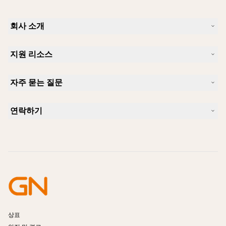
회사 소개
Jabra 소개
지원 리소스
커리어
지속가능성
제품 지원
새 소식 및 보도자료
자주 묻는 질문
사용자 설명서
알아보실 수 있습니다
블루투스 페어링 가이드
Skype에 사용하기 좋은 헤드셋은 무엇입니까?
사례 연구
호환성 가이드
연락하기
iPhone을 위한 좋은 헤드셋은 무엇이 있습니까?
사용법 동영상
블루투스 헤드셋은 안전한가요?
Jabra Sales 연락처
액세서리
온라인 주문
제품 식별
제품 등록
셀프 서비스 수리
리셀러 되기
엔터프라이즈 제품 단종 정책
개발자 프로그램
상표