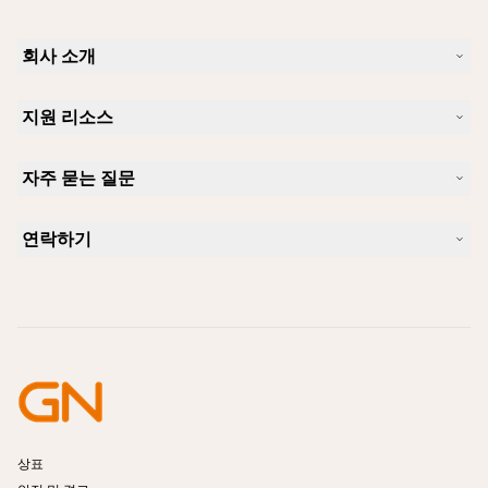
회사 소개
Jabra 소개
지원 리소스
커리어
지속가능성
제품 지원
새 소식 및 보도자료
자주 묻는 질문
사용자 설명서
알아보실 수 있습니다
블루투스 페어링 가이드
Skype에 사용하기 좋은 헤드셋은 무엇입니까?
사례 연구
호환성 가이드
연락하기
iPhone을 위한 좋은 헤드셋은 무엇이 있습니까?
사용법 동영상
블루투스 헤드셋은 안전한가요?
Jabra Sales 연락처
액세서리
온라인 주문
제품 식별
제품 등록
셀프 서비스 수리
리셀러 되기
엔터프라이즈 제품 단종 정책
개발자 프로그램
상표