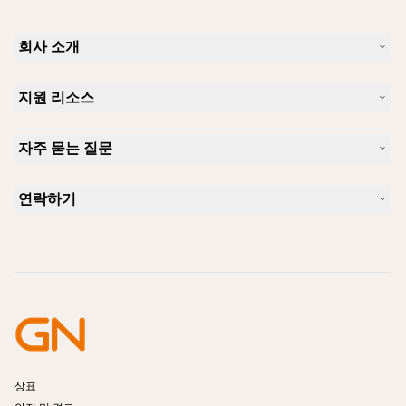
회사 소개
Jabra 소개
지원 리소스
커리어
지속가능성
제품 지원
새 소식 및 보도자료
자주 묻는 질문
사용자 설명서
알아보실 수 있습니다
블루투스 페어링 가이드
Skype에 사용하기 좋은 헤드셋은 무엇입니까?
사례 연구
호환성 가이드
연락하기
iPhone을 위한 좋은 헤드셋은 무엇이 있습니까?
사용법 동영상
블루투스 헤드셋은 안전한가요?
Jabra Sales 연락처
액세서리
온라인 주문
제품 식별
제품 등록
셀프 서비스 수리
리셀러 되기
엔터프라이즈 제품 단종 정책
개발자 프로그램
상표