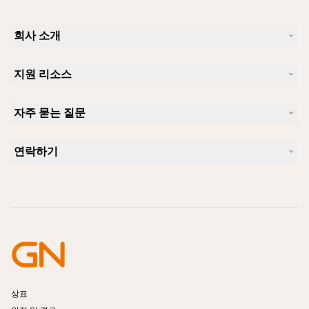
회사 소개
Jabra 소개
지원 리소스
커리어
지속가능성
제품 지원
새 소식 및 보도자료
자주 묻는 질문
사용자 설명서
알아보실 수 있습니다
블루투스 페어링 가이드
Skype에 사용하기 좋은 헤드셋은 무엇입니까?
사례 연구
호환성 가이드
연락하기
iPhone을 위한 좋은 헤드셋은 무엇이 있습니까?
사용법 동영상
블루투스 헤드셋은 안전한가요?
Jabra Sales 연락처
액세서리
온라인 주문
제품 식별
제품 등록
셀프 서비스 수리
리셀러 되기
엔터프라이즈 제품 단종 정책
개발자 프로그램
상표