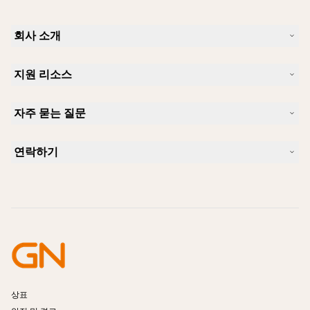
회사 소개
Jabra 소개
지원 리소스
커리어
지속가능성
제품 지원
새 소식 및 보도자료
자주 묻는 질문
사용자 설명서
알아보실 수 있습니다
블루투스 페어링 가이드
Skype에 사용하기 좋은 헤드셋은 무엇입니까?
사례 연구
호환성 가이드
연락하기
iPhone을 위한 좋은 헤드셋은 무엇이 있습니까?
사용법 동영상
블루투스 헤드셋은 안전한가요?
Jabra Sales 연락처
액세서리
온라인 주문
제품 식별
제품 등록
셀프 서비스 수리
리셀러 되기
엔터프라이즈 제품 단종 정책
개발자 프로그램
상표