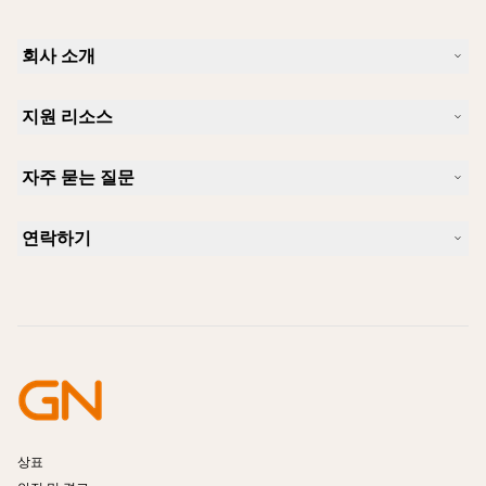
회사 소개
Jabra 소개
지원 리소스
커리어
지속가능성
제품 지원
새 소식 및 보도자료
자주 묻는 질문
사용자 설명서
알아보실 수 있습니다
블루투스 페어링 가이드
Skype에 사용하기 좋은 헤드셋은 무엇입니까?
사례 연구
호환성 가이드
연락하기
iPhone을 위한 좋은 헤드셋은 무엇이 있습니까?
사용법 동영상
블루투스 헤드셋은 안전한가요?
Jabra Sales 연락처
액세서리
온라인 주문
제품 식별
제품 등록
셀프 서비스 수리
리셀러 되기
엔터프라이즈 제품 단종 정책
개발자 프로그램
상표