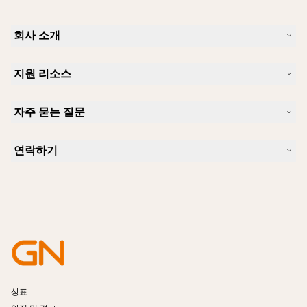
회사 소개
Jabra 소개
지원 리소스
커리어
지속가능성
제품 지원
새 소식 및 보도자료
자주 묻는 질문
사용자 설명서
알아보실 수 있습니다
블루투스 페어링 가이드
Skype에 사용하기 좋은 헤드셋은 무엇입니까?
사례 연구
호환성 가이드
연락하기
iPhone을 위한 좋은 헤드셋은 무엇이 있습니까?
사용법 동영상
블루투스 헤드셋은 안전한가요?
Jabra Sales 연락처
액세서리
온라인 주문
제품 식별
제품 등록
셀프 서비스 수리
리셀러 되기
엔터프라이즈 제품 단종 정책
개발자 프로그램
상표