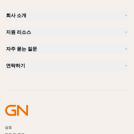
회사 소개
Jabra 소개
지원 리소스
커리어
지속가능성
제품 지원
새 소식 및 보도자료
자주 묻는 질문
사용자 설명서
알아보실 수 있습니다
블루투스 페어링 가이드
Skype에 사용하기 좋은 헤드셋은 무엇입니까?
사례 연구
호환성 가이드
연락하기
iPhone을 위한 좋은 헤드셋은 무엇이 있습니까?
사용법 동영상
블루투스 헤드셋은 안전한가요?
Jabra Sales 연락처
액세서리
온라인 주문
제품 식별
제품 등록
셀프 서비스 수리
리셀러 되기
엔터프라이즈 제품 단종 정책
개발자 프로그램
상표