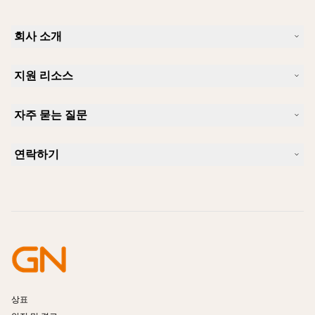
회사 소개
Jabra 소개
지원 리소스
커리어
지속가능성
제품 지원
새 소식 및 보도자료
자주 묻는 질문
사용자 설명서
알아보실 수 있습니다
블루투스 페어링 가이드
Skype에 사용하기 좋은 헤드셋은 무엇입니까?
사례 연구
호환성 가이드
연락하기
iPhone을 위한 좋은 헤드셋은 무엇이 있습니까?
사용법 동영상
블루투스 헤드셋은 안전한가요?
Jabra Sales 연락처
액세서리
온라인 주문
제품 식별
제품 등록
셀프 서비스 수리
리셀러 되기
엔터프라이즈 제품 단종 정책
개발자 프로그램
상표