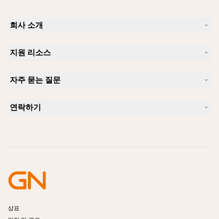
회사 소개
Jabra 소개
지원 리소스
커리어
지속가능성
제품 지원
새 소식 및 보도자료
자주 묻는 질문
사용자 설명서
알아보실 수 있습니다
블루투스 페어링 가이드
Skype에 사용하기 좋은 헤드셋은 무엇입니까?
사례 연구
호환성 가이드
연락하기
iPhone을 위한 좋은 헤드셋은 무엇이 있습니까?
사용법 동영상
블루투스 헤드셋은 안전한가요?
Jabra Sales 연락처
액세서리
온라인 주문
제품 식별
제품 등록
셀프 서비스 수리
리셀러 되기
엔터프라이즈 제품 단종 정책
개발자 프로그램
상표