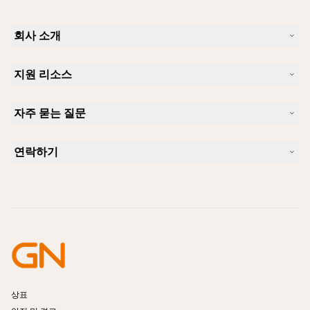
회사 소개
Jabra 소개
지원 리소스
커리어
지속가능성
제품 지원
새 소식 및 보도자료
자주 묻는 질문
사용자 설명서
알아보실 수 있습니다
블루투스 페어링 가이드
Skype에 사용하기 좋은 헤드셋은 무엇입니까?
사례 연구
호환성 가이드
연락하기
iPhone을 위한 좋은 헤드셋은 무엇이 있습니까?
사용법 동영상
블루투스 헤드셋은 안전한가요?
Jabra Sales 연락처
액세서리
온라인 주문
제품 식별
제품 등록
셀프 서비스 수리
리셀러 되기
엔터프라이즈 제품 단종 정책
개발자 프로그램
상표