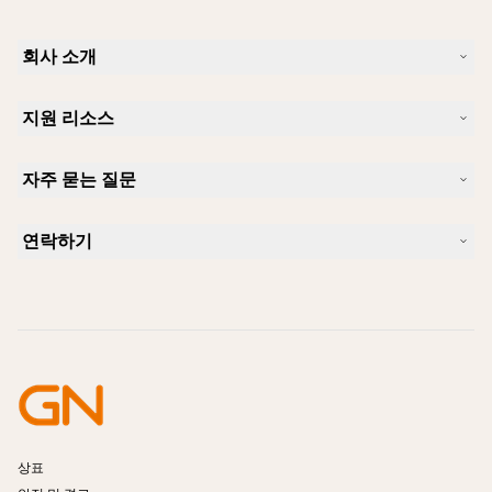
회사 소개
Jabra 소개
지원 리소스
커리어
지속가능성
제품 지원
새 소식 및 보도자료
자주 묻는 질문
사용자 설명서
알아보실 수 있습니다
블루투스 페어링 가이드
Skype에 사용하기 좋은 헤드셋은 무엇입니까?
사례 연구
호환성 가이드
연락하기
iPhone을 위한 좋은 헤드셋은 무엇이 있습니까?
사용법 동영상
블루투스 헤드셋은 안전한가요?
Jabra Sales 연락처
액세서리
온라인 주문
제품 식별
제품 등록
셀프 서비스 수리
리셀러 되기
엔터프라이즈 제품 단종 정책
개발자 프로그램
상표