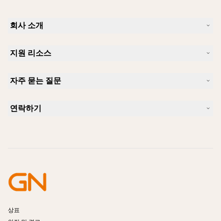
회사 소개
Jabra 소개
지원 리소스
커리어
지속가능성
제품 지원
새 소식 및 보도자료
자주 묻는 질문
사용자 설명서
알아보실 수 있습니다
블루투스 페어링 가이드
Skype에 사용하기 좋은 헤드셋은 무엇입니까?
사례 연구
호환성 가이드
연락하기
iPhone을 위한 좋은 헤드셋은 무엇이 있습니까?
사용법 동영상
블루투스 헤드셋은 안전한가요?
Jabra Sales 연락처
액세서리
온라인 주문
제품 식별
제품 등록
셀프 서비스 수리
리셀러 되기
엔터프라이즈 제품 단종 정책
개발자 프로그램
상표