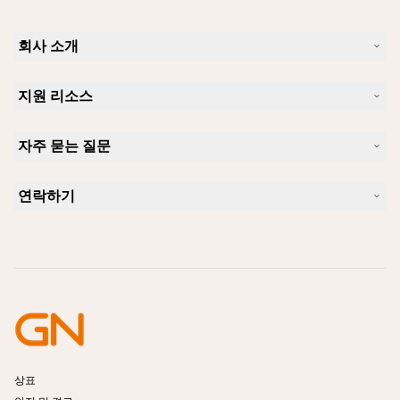
회사 소개
Jabra 소개
지원 리소스
커리어
지속가능성
제품 지원
새 소식 및 보도자료
자주 묻는 질문
사용자 설명서
알아보실 수 있습니다
블루투스 페어링 가이드
Skype에 사용하기 좋은 헤드셋은 무엇입니까?
사례 연구
호환성 가이드
연락하기
iPhone을 위한 좋은 헤드셋은 무엇이 있습니까?
사용법 동영상
블루투스 헤드셋은 안전한가요?
Jabra Sales 연락처
액세서리
온라인 주문
제품 식별
제품 등록
셀프 서비스 수리
리셀러 되기
엔터프라이즈 제품 단종 정책
개발자 프로그램
상표