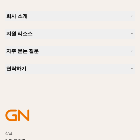
회사 소개
Jabra 소개
지원 리소스
커리어
지속가능성
제품 지원
새 소식 및 보도자료
자주 묻는 질문
사용자 설명서
알아보실 수 있습니다
블루투스 페어링 가이드
Skype에 사용하기 좋은 헤드셋은 무엇입니까?
사례 연구
호환성 가이드
연락하기
iPhone을 위한 좋은 헤드셋은 무엇이 있습니까?
사용법 동영상
블루투스 헤드셋은 안전한가요?
Jabra Sales 연락처
액세서리
온라인 주문
제품 식별
제품 등록
셀프 서비스 수리
리셀러 되기
엔터프라이즈 제품 단종 정책
개발자 프로그램
상표