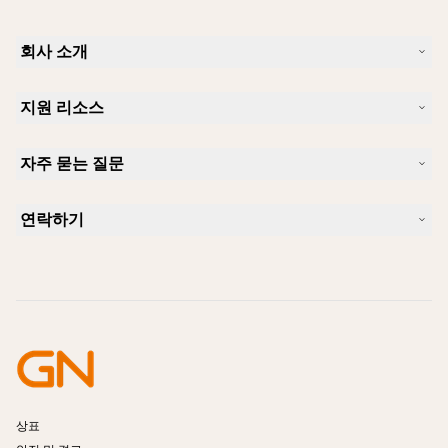
회사 소개
Jabra 소개
지원 리소스
커리어
지속가능성
제품 지원
새 소식 및 보도자료
자주 묻는 질문
사용자 설명서
알아보실 수 있습니다
블루투스 페어링 가이드
Skype에 사용하기 좋은 헤드셋은 무엇입니까?
사례 연구
호환성 가이드
연락하기
iPhone을 위한 좋은 헤드셋은 무엇이 있습니까?
사용법 동영상
블루투스 헤드셋은 안전한가요?
Jabra Sales 연락처
액세서리
온라인 주문
제품 식별
제품 등록
셀프 서비스 수리
리셀러 되기
엔터프라이즈 제품 단종 정책
개발자 프로그램
상표