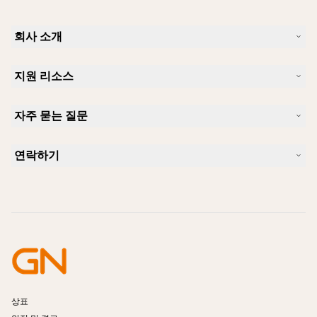
회사 소개
Jabra 소개
지원 리소스
커리어
지속가능성
제품 지원
새 소식 및 보도자료
자주 묻는 질문
사용자 설명서
알아보실 수 있습니다
블루투스 페어링 가이드
Skype에 사용하기 좋은 헤드셋은 무엇입니까?
사례 연구
호환성 가이드
연락하기
iPhone을 위한 좋은 헤드셋은 무엇이 있습니까?
사용법 동영상
블루투스 헤드셋은 안전한가요?
Jabra Sales 연락처
액세서리
온라인 주문
제품 식별
제품 등록
셀프 서비스 수리
리셀러 되기
엔터프라이즈 제품 단종 정책
개발자 프로그램
상표