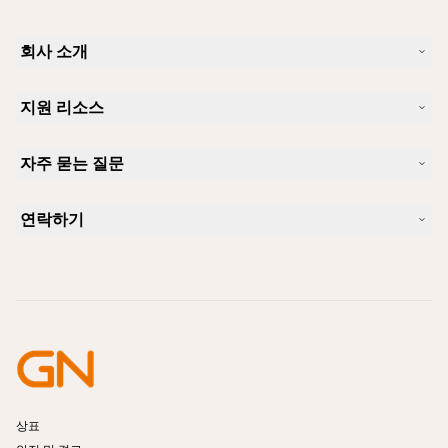
회사 소개
Jabra 소개
지원 리소스
커리어
지속가능성
제품 지원
새 소식 및 보도자료
자주 묻는 질문
사용자 설명서
알아보실 수 있습니다
블루투스 페어링 가이드
Skype에 사용하기 좋은 헤드셋은 무엇입니까?
사례 연구
호환성 가이드
연락하기
iPhone을 위한 좋은 헤드셋은 무엇이 있습니까?
사용법 동영상
블루투스 헤드셋은 안전한가요?
Jabra Sales 연락처
액세서리
온라인 주문
제품 식별
제품 등록
셀프 서비스 수리
리셀러 되기
엔터프라이즈 제품 단종 정책
개발자 프로그램
상표