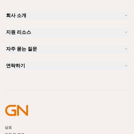
회사 소개
Jabra 소개
지원 리소스
커리어
지속가능성
제품 지원
새 소식 및 보도자료
자주 묻는 질문
사용자 설명서
알아보실 수 있습니다
블루투스 페어링 가이드
Skype에 사용하기 좋은 헤드셋은 무엇입니까?
사례 연구
호환성 가이드
연락하기
iPhone을 위한 좋은 헤드셋은 무엇이 있습니까?
사용법 동영상
블루투스 헤드셋은 안전한가요?
Jabra Sales 연락처
액세서리
온라인 주문
제품 식별
제품 등록
셀프 서비스 수리
리셀러 되기
엔터프라이즈 제품 단종 정책
개발자 프로그램
상표