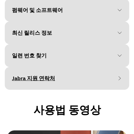
Language
펌웨어 및 소프트웨어
Type
pdf
Size
648.9 KB
최신 릴리스 정보
File
펌웨어
Platform
Windows
일련 번호 찾기
Language
일반
Document
데이터 시트
Release date
:
February 09, 2026
Rele
Release date
2026/02/09
Jabra 지원 연락처
Language
Release version
:
1.5.7
Relea
Version
1.5.7
보증을 확인하기 전에 제품 일련번호를 찾아
Updated:
Secur
Type
pdf
보세요.
Ringtone default changed to off for
Upgra
Size
사용법 동영상
810.4 KB
Microsoft Teams variants
key l
Note:
with 
conne