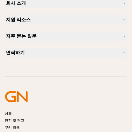
회사 소개
Jabra 소개
지원 리소스
커리어
지속가능성
제품 지원
새 소식 및 보도자료
자주 묻는 질문
사용자 설명서
알아보실 수 있습니다
블루투스 페어링 가이드
Skype에 사용하기 좋은 헤드셋은 무엇입니까?
사례 연구
호환성 가이드
연락하기
iPhone을 위한 좋은 헤드셋은 무엇이 있습니까?
사용법 동영상
블루투스 헤드셋은 안전한가요?
Jabra Sales 연락처
액세서리
온라인 주문
제품 식별
제품 등록
셀프 서비스 수리
리셀러 되기
엔터프라이즈 제품 단종 정책
개발자 프로그램
상표
안전 및 경고
쿠키 정책