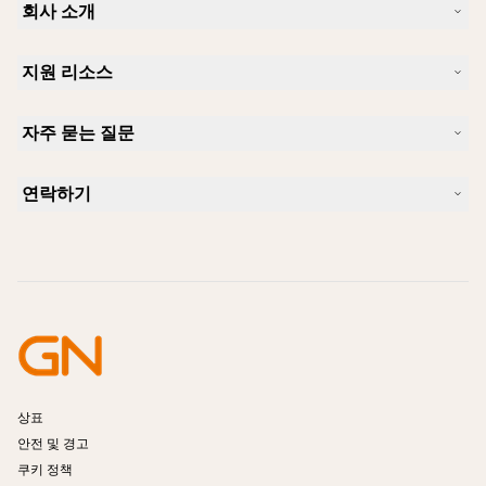
회사 소개
Jabra 소개
지원 리소스
커리어
지속가능성
제품 지원
새 소식 및 보도자료
자주 묻는 질문
사용자 설명서
알아보실 수 있습니다
블루투스 페어링 가이드
Skype에 사용하기 좋은 헤드셋은 무엇입니까?
사례 연구
호환성 가이드
연락하기
iPhone을 위한 좋은 헤드셋은 무엇이 있습니까?
사용법 동영상
블루투스 헤드셋은 안전한가요?
Jabra Sales 연락처
액세서리
온라인 주문
제품 식별
제품 등록
셀프 서비스 수리
리셀러 되기
엔터프라이즈 제품 단종 정책
개발자 프로그램
상표
안전 및 경고
쿠키 정책