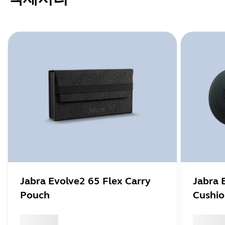
Jabra Evolve2 65 Flex Carry
Jabra 
Pouch
Cushi
x xxx,xx xx
x xxx,xx 