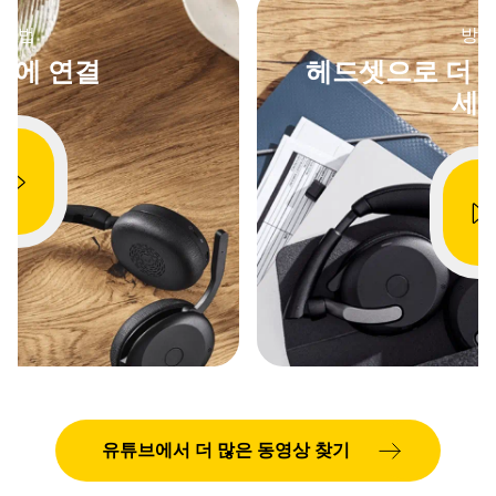
headset was set to HearThrough mode
gestu
방법
and entered Sleep mode, it would revert
방법
to ANC mode instead.
셋에 연결
헤드셋으로 더 
Resolved an issue where the headset
세
could charge more slowly via wireless
charging when turned off.
Resolved an issue where, when the
headset was docked for wireless charging,
it could automatically answer and end a
call when used with Avaya Workplace.
Showing 5 of 107
유튜브에서 더 많은 동영상 찾기