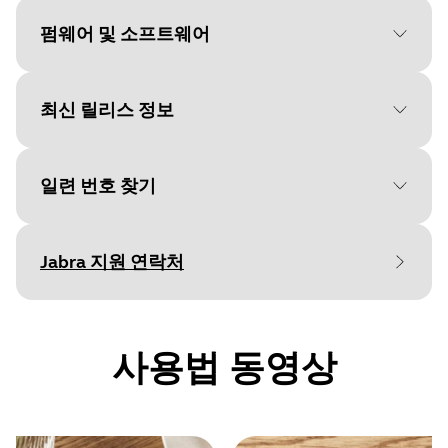
Language
영어
펌웨어 및 소프트웨어
Type
pdf
Size
339.3 KB
최신 릴리스 정보
File
펌웨어
Platform
Windows
일련 번호 찾기
Document
Language
네트워크 인터페이스 및 서비스
다언어
Release date
:
May 26, 2026
Rele
Language
Release date
2026/05/26
영어
Jabra 지원 연락처
Release version
:
1.6.2
Relea
Type
Version
pdf
1.6.2
보증을 확인하기 전에 제품 일련번호를 찾아
Fixed:
Upda
Size
40.2 KB
보세요.
Resolved an issue where, when the
Micr
사용법 동영상
HearThrough/ANC level was set to low, it
Highl
would default switch to high after a
perf
reboot.
Stati
Resolved an issue where, when the
Dynam