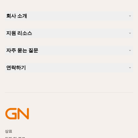
회사 소개
Jabra 소개
지원 리소스
커리어
지속가능성
제품 지원
새 소식 및 보도자료
자주 묻는 질문
사용자 설명서
알아보실 수 있습니다
블루투스 페어링 가이드
Skype에 사용하기 좋은 헤드셋은 무엇입니까?
사례 연구
호환성 가이드
연락하기
iPhone을 위한 좋은 헤드셋은 무엇이 있습니까?
사용법 동영상
블루투스 헤드셋은 안전한가요?
Jabra Sales 연락처
액세서리
온라인 주문
제품 식별
제품 등록
셀프 서비스 수리
리셀러 되기
엔터프라이즈 제품 단종 정책
개발자 프로그램
상표