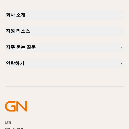
회사 소개
Jabra 소개
지원 리소스
커리어
지속가능성
제품 지원
새 소식 및 보도자료
자주 묻는 질문
사용자 설명서
알아보실 수 있습니다
블루투스 페어링 가이드
Skype에 사용하기 좋은 헤드셋은 무엇입니까?
사례 연구
호환성 가이드
연락하기
iPhone을 위한 좋은 헤드셋은 무엇이 있습니까?
사용법 동영상
블루투스 헤드셋은 안전한가요?
Jabra Sales 연락처
액세서리
온라인 주문
제품 식별
제품 등록
셀프 서비스 수리
리셀러 되기
엔터프라이즈 제품 단종 정책
개발자 프로그램
상표