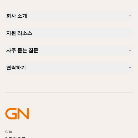
회사 소개
Jabra 소개
지원 리소스
커리어
지속가능성
제품 지원
새 소식 및 보도자료
자주 묻는 질문
사용자 설명서
알아보실 수 있습니다
블루투스 페어링 가이드
Skype에 사용하기 좋은 헤드셋은 무엇입니까?
사례 연구
호환성 가이드
연락하기
iPhone을 위한 좋은 헤드셋은 무엇이 있습니까?
사용법 동영상
블루투스 헤드셋은 안전한가요?
Jabra Sales 연락처
액세서리
온라인 주문
제품 식별
제품 등록
셀프 서비스 수리
리셀러 되기
엔터프라이즈 제품 단종 정책
개발자 프로그램
상표