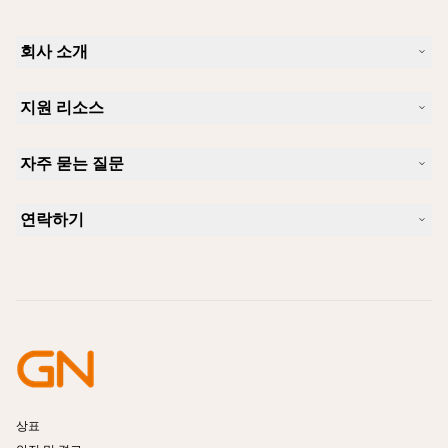
회사 소개
Jabra 소개
지원 리소스
커리어
지속가능성
제품 지원
새 소식 및 보도자료
자주 묻는 질문
사용자 설명서
알아보실 수 있습니다
블루투스 페어링 가이드
Skype에 사용하기 좋은 헤드셋은 무엇입니까?
사례 연구
호환성 가이드
연락하기
iPhone을 위한 좋은 헤드셋은 무엇이 있습니까?
사용법 동영상
블루투스 헤드셋은 안전한가요?
Jabra Sales 연락처
액세서리
온라인 주문
제품 식별
제품 등록
셀프 서비스 수리
리셀러 되기
엔터프라이즈 제품 단종 정책
개발자 프로그램
상표