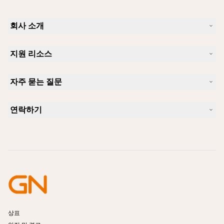
회사 소개
Jabra 소개
지원 리소스
커리어
지속가능성
제품 지원
새 소식 및 보도자료
자주 묻는 질문
사용자 설명서
알아보실 수 있습니다
블루투스 페어링 가이드
Skype에 사용하기 좋은 헤드셋은 무엇입니까?
사례 연구
호환성 가이드
연락하기
iPhone을 위한 좋은 헤드셋은 무엇이 있습니까?
사용법 동영상
블루투스 헤드셋은 안전한가요?
Jabra Sales 연락처
액세서리
온라인 주문
제품 식별
제품 등록
셀프 서비스 수리
리셀러 되기
엔터프라이즈 제품 단종 정책
개발자 프로그램
상표