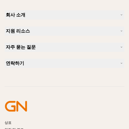
회사 소개
Jabra 소개
지원 리소스
커리어
지속가능성
제품 지원
새 소식 및 보도자료
자주 묻는 질문
사용자 설명서
알아보실 수 있습니다
블루투스 페어링 가이드
Skype에 사용하기 좋은 헤드셋은 무엇입니까?
사례 연구
호환성 가이드
연락하기
iPhone을 위한 좋은 헤드셋은 무엇이 있습니까?
사용법 동영상
블루투스 헤드셋은 안전한가요?
Jabra Sales 연락처
액세서리
온라인 주문
제품 식별
제품 등록
셀프 서비스 수리
리셀러 되기
엔터프라이즈 제품 단종 정책
개발자 프로그램
상표