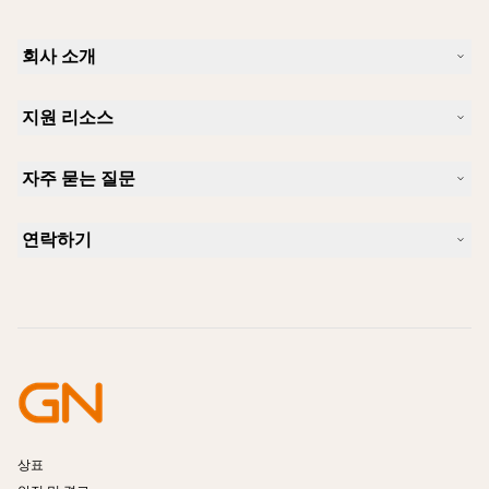
회사 소개
Jabra 소개
지원 리소스
커리어
지속가능성
제품 지원
새 소식 및 보도자료
자주 묻는 질문
사용자 설명서
알아보실 수 있습니다
블루투스 페어링 가이드
Skype에 사용하기 좋은 헤드셋은 무엇입니까?
사례 연구
호환성 가이드
연락하기
iPhone을 위한 좋은 헤드셋은 무엇이 있습니까?
사용법 동영상
블루투스 헤드셋은 안전한가요?
Jabra Sales 연락처
액세서리
온라인 주문
제품 식별
제품 등록
셀프 서비스 수리
리셀러 되기
엔터프라이즈 제품 단종 정책
개발자 프로그램
상표