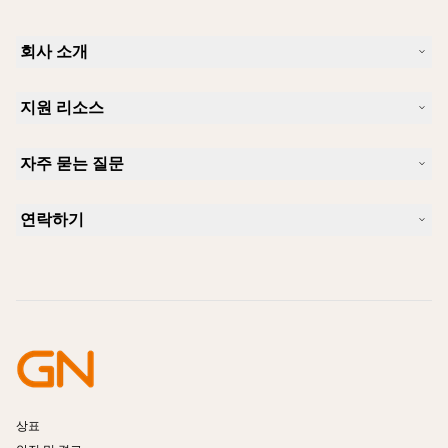
회사 소개
Jabra 소개
지원 리소스
커리어
지속가능성
제품 지원
새 소식 및 보도자료
자주 묻는 질문
사용자 설명서
알아보실 수 있습니다
블루투스 페어링 가이드
Skype에 사용하기 좋은 헤드셋은 무엇입니까?
사례 연구
호환성 가이드
연락하기
iPhone을 위한 좋은 헤드셋은 무엇이 있습니까?
사용법 동영상
블루투스 헤드셋은 안전한가요?
Jabra Sales 연락처
액세서리
온라인 주문
제품 식별
제품 등록
셀프 서비스 수리
리셀러 되기
엔터프라이즈 제품 단종 정책
개발자 프로그램
상표