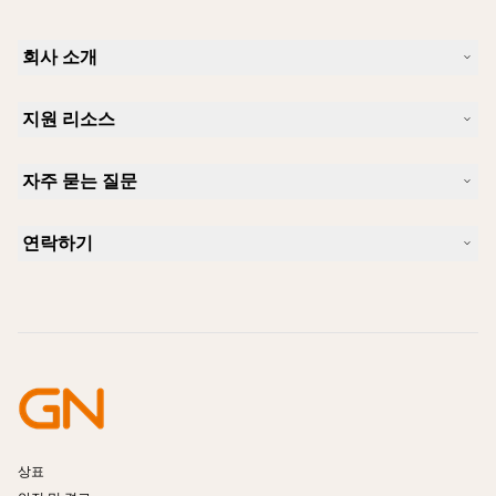
회사 소개
Jabra 소개
지원 리소스
커리어
지속가능성
제품 지원
새 소식 및 보도자료
자주 묻는 질문
사용자 설명서
알아보실 수 있습니다
블루투스 페어링 가이드
Skype에 사용하기 좋은 헤드셋은 무엇입니까?
사례 연구
호환성 가이드
연락하기
iPhone을 위한 좋은 헤드셋은 무엇이 있습니까?
사용법 동영상
블루투스 헤드셋은 안전한가요?
Jabra Sales 연락처
액세서리
온라인 주문
제품 식별
제품 등록
셀프 서비스 수리
리셀러 되기
엔터프라이즈 제품 단종 정책
개발자 프로그램
상표