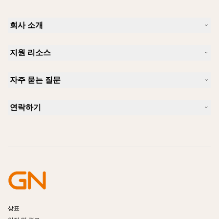
회사 소개
Jabra 소개
지원 리소스
커리어
지속가능성
제품 지원
새 소식 및 보도자료
자주 묻는 질문
사용자 설명서
알아보실 수 있습니다
블루투스 페어링 가이드
Skype에 사용하기 좋은 헤드셋은 무엇입니까?
사례 연구
호환성 가이드
연락하기
iPhone을 위한 좋은 헤드셋은 무엇이 있습니까?
사용법 동영상
블루투스 헤드셋은 안전한가요?
Jabra Sales 연락처
액세서리
온라인 주문
제품 식별
제품 등록
셀프 서비스 수리
리셀러 되기
엔터프라이즈 제품 단종 정책
개발자 프로그램
상표