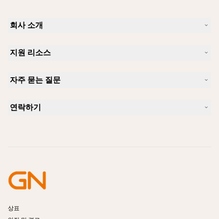
회사 소개
Jabra 소개
지원 리소스
커리어
지속가능성
제품 지원
새 소식 및 보도자료
자주 묻는 질문
사용자 설명서
알아보실 수 있습니다
블루투스 페어링 가이드
Skype에 사용하기 좋은 헤드셋은 무엇입니까?
사례 연구
호환성 가이드
연락하기
iPhone을 위한 좋은 헤드셋은 무엇이 있습니까?
사용법 동영상
블루투스 헤드셋은 안전한가요?
Jabra Sales 연락처
액세서리
온라인 주문
제품 식별
제품 등록
셀프 서비스 수리
리셀러 되기
엔터프라이즈 제품 단종 정책
개발자 프로그램
상표