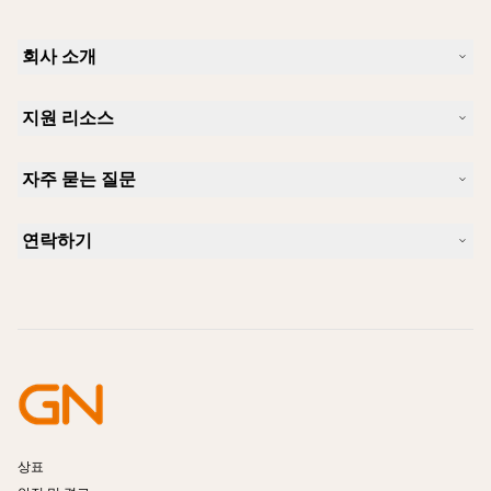
회사 소개
Jabra 소개
지원 리소스
커리어
지속가능성
제품 지원
새 소식 및 보도자료
자주 묻는 질문
사용자 설명서
알아보실 수 있습니다
블루투스 페어링 가이드
Skype에 사용하기 좋은 헤드셋은 무엇입니까?
사례 연구
호환성 가이드
연락하기
iPhone을 위한 좋은 헤드셋은 무엇이 있습니까?
사용법 동영상
블루투스 헤드셋은 안전한가요?
Jabra Sales 연락처
액세서리
온라인 주문
제품 식별
제품 등록
셀프 서비스 수리
리셀러 되기
엔터프라이즈 제품 단종 정책
개발자 프로그램
상표