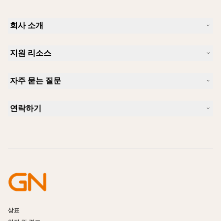
회사 소개
Jabra 소개
지원 리소스
커리어
지속가능성
제품 지원
새 소식 및 보도자료
자주 묻는 질문
사용자 설명서
알아보실 수 있습니다
블루투스 페어링 가이드
Skype에 사용하기 좋은 헤드셋은 무엇입니까?
사례 연구
호환성 가이드
연락하기
iPhone을 위한 좋은 헤드셋은 무엇이 있습니까?
사용법 동영상
블루투스 헤드셋은 안전한가요?
Jabra Sales 연락처
액세서리
온라인 주문
제품 식별
제품 등록
셀프 서비스 수리
리셀러 되기
엔터프라이즈 제품 단종 정책
개발자 프로그램
상표