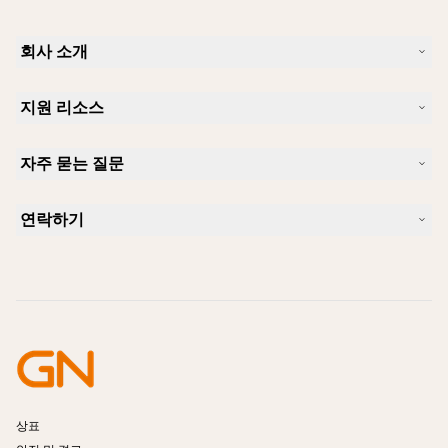
회사 소개
Jabra 소개
지원 리소스
커리어
지속가능성
제품 지원
새 소식 및 보도자료
자주 묻는 질문
사용자 설명서
알아보실 수 있습니다
블루투스 페어링 가이드
Skype에 사용하기 좋은 헤드셋은 무엇입니까?
사례 연구
호환성 가이드
연락하기
iPhone을 위한 좋은 헤드셋은 무엇이 있습니까?
사용법 동영상
블루투스 헤드셋은 안전한가요?
Jabra Sales 연락처
액세서리
온라인 주문
제품 식별
제품 등록
셀프 서비스 수리
리셀러 되기
엔터프라이즈 제품 단종 정책
개발자 프로그램
상표