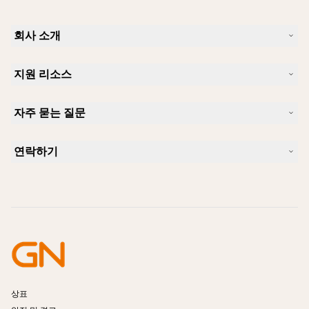
회사 소개
Jabra 소개
지원 리소스
커리어
지속가능성
제품 지원
새 소식 및 보도자료
자주 묻는 질문
사용자 설명서
알아보실 수 있습니다
블루투스 페어링 가이드
Skype에 사용하기 좋은 헤드셋은 무엇입니까?
사례 연구
호환성 가이드
연락하기
iPhone을 위한 좋은 헤드셋은 무엇이 있습니까?
사용법 동영상
블루투스 헤드셋은 안전한가요?
Jabra Sales 연락처
액세서리
온라인 주문
제품 식별
제품 등록
셀프 서비스 수리
리셀러 되기
엔터프라이즈 제품 단종 정책
개발자 프로그램
상표