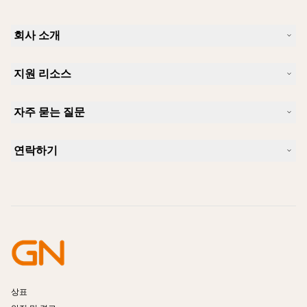
회사 소개
Jabra 소개
지원 리소스
커리어
지속가능성
제품 지원
새 소식 및 보도자료
자주 묻는 질문
사용자 설명서
알아보실 수 있습니다
블루투스 페어링 가이드
Skype에 사용하기 좋은 헤드셋은 무엇입니까?
사례 연구
호환성 가이드
연락하기
iPhone을 위한 좋은 헤드셋은 무엇이 있습니까?
사용법 동영상
블루투스 헤드셋은 안전한가요?
Jabra Sales 연락처
액세서리
온라인 주문
제품 식별
제품 등록
셀프 서비스 수리
리셀러 되기
엔터프라이즈 제품 단종 정책
개발자 프로그램
상표